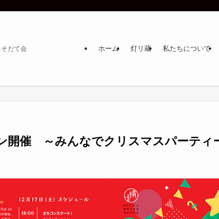
ホーム
灯リ蔵
私たちについて
ちそだて会
 まちコン開催 ～みんなでクリスマスパーティ