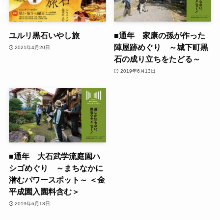
ユルリ黒石いやし旅
■通年 家康の孫が作った
陣屋跡めぐり ～城下町黒
2021年4月20日
石の成り立ちをたどる～
2019年6月13日
■通年 大石武学流庭園ハ
シゴめぐり ～まちなかに
潜むパワースポット～ ＜金
平成園入園料含む＞
2019年6月13日