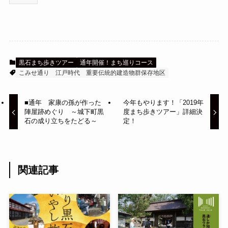
黒石まち歩きツアー
通年開催！まち巡りコース
こみせ通り
江戸時代
重要伝統的建造物群保存地区
■通年 家康の孫が作った
今年もやります！「2019年
陣屋跡めぐり ～城下町黒
度まち歩きツアー」詳細決
石の成り立ちをたどる～
定！
関連記事