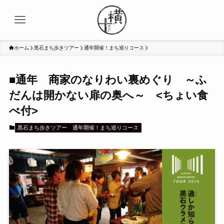
ホーム
黒石まち歩きツアー
通年開催！まち巡りコース
■通年 商家のなりわい裏めぐり ～ふ
だんは開かない扉の奥へ～ <ちょい食
べ付>
黒石まち歩きツアー
通年開催！まち巡りコース