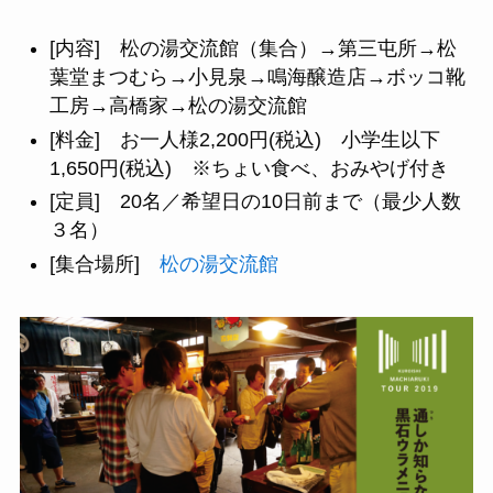
[内容] 松の湯交流館（集合）→第三屯所→松
葉堂まつむら→小見泉→鳴海醸造店→ボッコ靴
工房→高橋家→松の湯交流館
[料金] お一人様2,200円(税込) 小学生以下
1,650円(税込) ※ちょい食べ、おみやげ付き
[定員] 20名／希望日の10日前まで（最少人数
３名）
[集合場所]
松の湯交流館