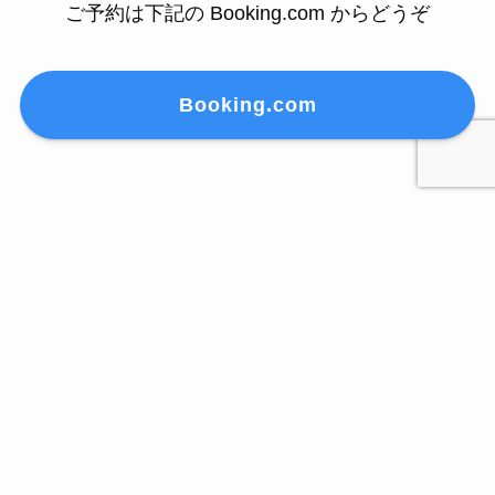
ご予約は下記の Booking.com からどうぞ
Booking.com
トピックス
黒石まち歩きツアー
一棟貸し宿泊施設「灯リ蔵
ユルリ黒石いやし旅
（あかりぐら）」
5月から10月まで第1・第3土曜
日限定の黒石旅。 心もカラダ
「灯リ蔵」は、江戸時代の終わ