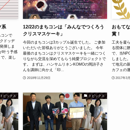
ーツ系
12/22のまちコンは「みんなでつくろう
おもてな
クリスマスケーキ」
賞！
ちコンで
スクドッヂ
今回のまちコンは3カップル誕生でした。 ご参加
工夫を凝
を発揮しま
いただいた皆様ありがとうございました。 今年
る団体に贈
が叶う予感
最後のまちコンはクリスマスケーキを一緒につく
で、当NP
とで、楽し
りながら交流を深めてもらう純愛プロジェクトで
しました。
す。 まずは、ハンサムリネンKOMOの岡詩子さ
て地元の
んを講師に向かえ「印...
カフェの運
2018年11月29日
2017年3
トピックス
トピックス