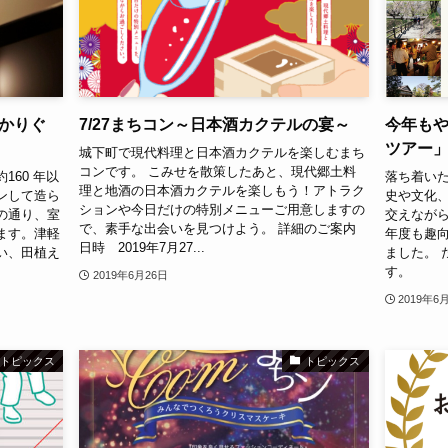
かりぐ
7/27まちコン～日本酒カクテルの宴～
今年もや
ツアー
城下町で現代料理と日本酒カクテルを楽しむまち
コンです。 こみせを散策したあと、現代郷土料
60 年以
落ち着い
理と地酒の日本酒カクテルを楽しもう！アトラク
ンして造ら
史や文化
ションや今日だけの特別メニューご用意しますの
の通り、室
交えながら
で、素手な出会いを見つけよう。 詳細のご案内
ます。津軽
年度も趣
日時 2019年7月27...
い、田植え
ました。 
す。
2019年6月26日
2019年6
トピックス
トピックス