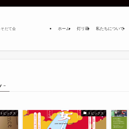
ホーム
灯リ蔵
私たちについて
ちそだて会
y –
トピックス
トピックス