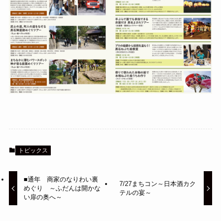
トピックス
■通年 商家のなりわい裏
7/27まちコン～日本酒カク
めぐり ～ふだんは開かな
テルの宴～
い扉の奥へ～