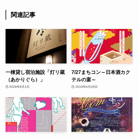
関連記事
一棟貸し宿泊施設「灯リ蔵
7/27まちコン～日本酒カク
（あかりぐら）」
テルの宴～
2026年8月1日
2019年6月26日